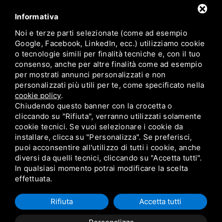
Informativa
Noi e terze parti selezionate (come ad esempio
Google, Facebook, LinkedIn, ecc.) utilizziamo cookie
o tecnologie simili per finalità tecniche e, con il tuo
consenso, anche per altre finalità come ad esempio
per mostrati annunci personalizzati e non
personalizzati più utili per te, come specificato nella
cookie policy
.
Candioli srl
Chiudendo questo banner con la crocetta o
Strada comunale di None, 1 - 10092 Beinasco TO
cliccando su "Rifiuta", verranno utilizzati solamente
+39 011 3490232
cookie tecnici. Se vuoi selezionare i cookie da
+39 011 3490526
installare, clicca su "Personalizza". Se preferisci,
info@candioli.it
puoi acconsentire all'utilizzo di tutti i cookie, anche
diversi da quelli tecnici, cliccando su "Accetta tutti".
In qualsiasi momento potrai modificare la scelta
effettuata.
Codice Fiscale e P.Iva: 10358790011 /
Privacy
/
Sitemap
Rifiuta
Accetta tutti